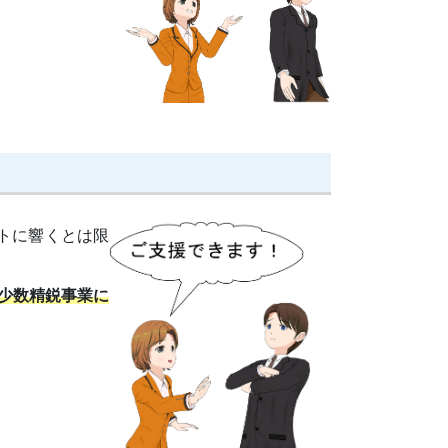
トに響くとは限
少数精鋭事業に