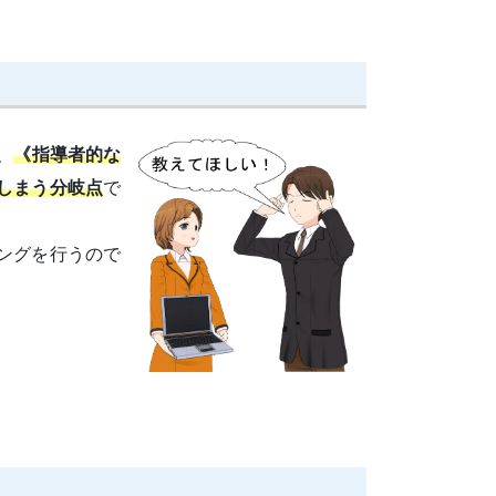
、
《指導者的な
しまう分岐点
で
ングを行うので