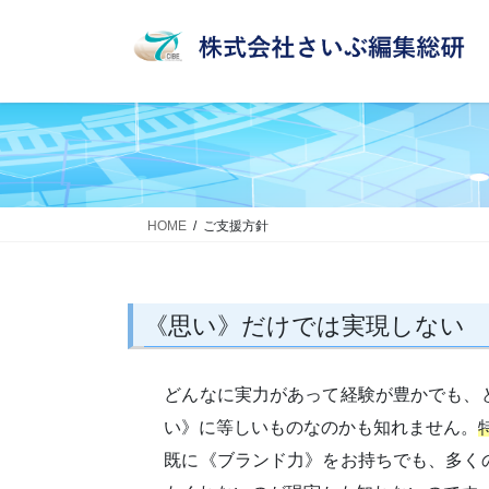
コ
ナ
ン
ビ
テ
ゲ
ン
ー
ツ
シ
へ
ョ
ス
ン
キ
に
ッ
移
HOME
ご支援方針
プ
動
《思い》だけでは実現しない
どんなに実力があって経験が豊かでも、
い》に等しいものなのかも知れません。
既に《ブランド力》をお持ちでも、多く