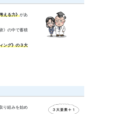
考える力》
があ
験》の中で蓄積
ィング》の３大
取り組みを始め