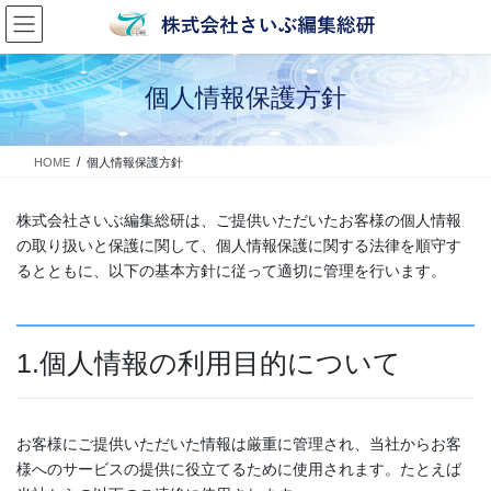
コ
ナ
ン
ビ
テ
ゲ
ン
ー
個人情報保護方針
ツ
シ
へ
ョ
ス
ン
HOME
個人情報保護方針
キ
に
ッ
移
プ
動
株式会社さいぶ編集総研は、ご提供いただいたお客様の個人情報
の取り扱いと保護に関して、個人情報保護に関する法律を順守す
るとともに、以下の基本方針に従って適切に管理を行います。
1.個人情報の利用目的について
お客様にご提供いただいた情報は厳重に管理され、当社からお客
様へのサービスの提供に役立てるために使用されます。たとえば