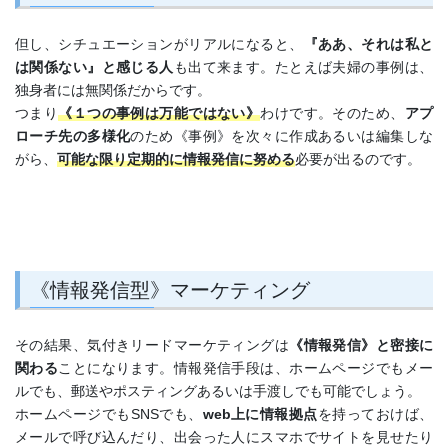
但し、シチュエーションがリアルになると、
『ああ、それは私と
は関係ない』と感じる人
も出て来ます。たとえば夫婦の事例は、
独身者には無関係だからです。
つまり
《１つの事例は万能ではない》
わけです。そのため、
アプ
ローチ先の多様化
のため《事例》を次々に作成あるいは編集しな
がら、
可能な限り定期的に情報発信に努める
必要が出るのです。
《情報発信型》マーケティング
その結果、気付きリードマーケティングは
《情報発信》と密接に
関わる
ことになります。情報発信手段は、ホームページでもメー
ルでも、郵送やポスティングあるいは手渡しでも可能でしょう。
ホームページでもSNSでも、
web上に情報拠点
を持っておけば、
メールで呼び込んだり、出会った人にスマホでサイトを見せたり