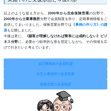
以上のような捉え方から、
2000年から生命保険営業
の分野で、
2002年から士業事務所
分野で会員制度を作り、定期事例情報をご
提供してまいりました。保険営業分野では
《事例の作り方》の講
座
も公開しました。
今後は更に、
《顧客が理解しなければ簡単には成約しない》ビジ
ネス分野
に、必要かつ効率的な形を想定しながら、その領域を広
げて行きたいと考えています。
会計事務所の会員制度
社労士事務所の会員制度
保険営業の会員制度