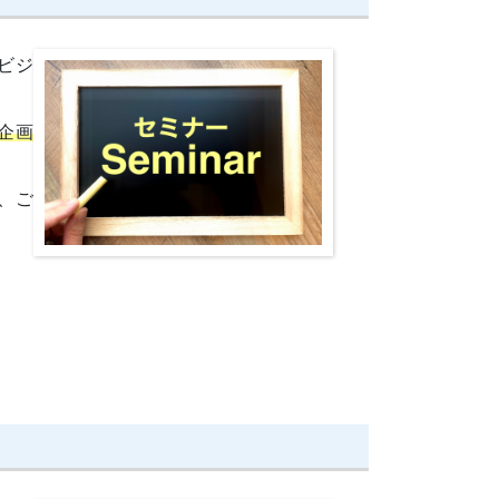
ビジ
企画
、ご