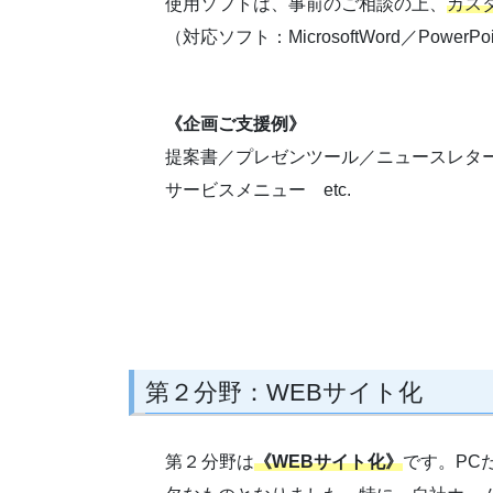
使用ソフトは、事前のご相談の上、
カス
（対応ソフト：MicrosoftWord／PowerPo
《企画ご支援例》
提案書／プレゼンツール／ニュースレタ
サービスメニュー etc.
第２分野：WEBサイト化
第２分野は
《WEBサイト化》
です。PC