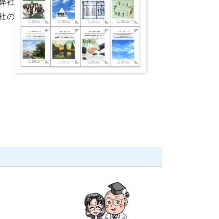
弊社
社の