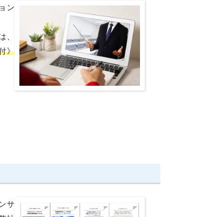
ョン
は、
付》
ンサ