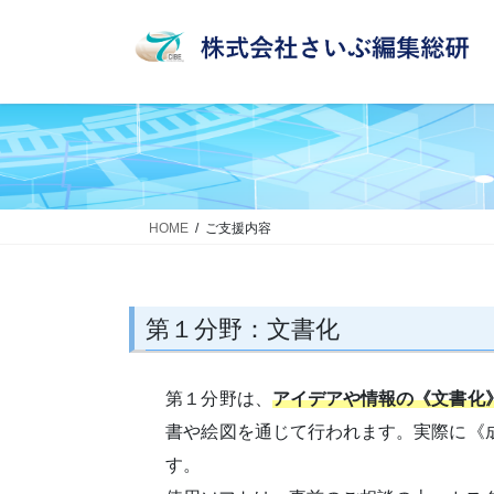
コ
ナ
ン
ビ
テ
ゲ
ン
ー
ツ
シ
へ
ョ
ス
ン
キ
に
ッ
移
HOME
ご支援内容
プ
動
第１分野：文書化
第１分野は、
アイデアや情報の《文書化
書や絵図を通じて行われます。実際に《
す。